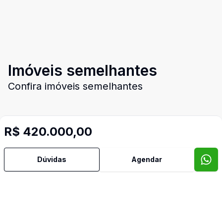
Imóveis semelhantes
Confira imóveis semelhantes
R$ 420.000,00
Cód:
TH10567
Comparar
Có
Dúvidas
Agendar