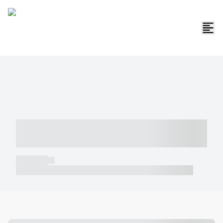
----- ----- -- ------ ---- ---- -- ----- -----
----- --- ------
----- -----
----- ----- -- ------ ---- ---- -- ----- ----- ----- --- ------