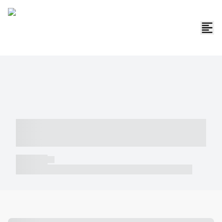
----- ----- -- ------ ---- ---- -- ----- -----
----- --- ------
----- -----
----- ----- -- ------ ---- ---- -- ----- ----- ----- --- ------