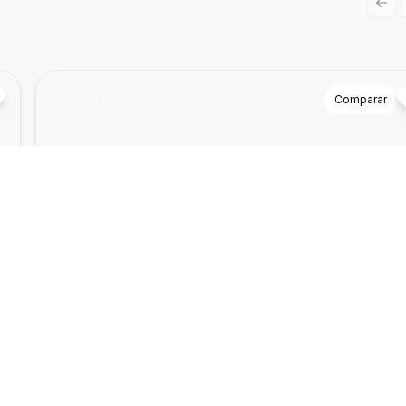
Prev
Cód:
SM1323
Comparar