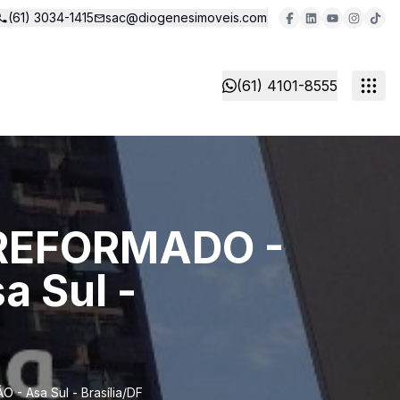
(61) 3034-1415
sac@diogenesimoveis.com
(61) 4101-8555
O REFORMADO -
 Sul -
 Asa Sul - Brasília/DF