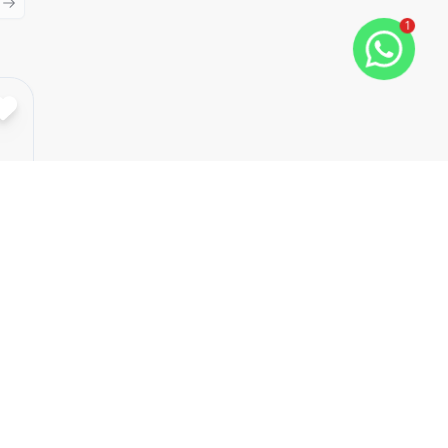
ious slide
Next slide
1
Cód:
CO8812
Comparar