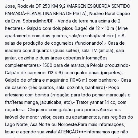
Jose, Rodovia DF 250 KM 9,2 (MARGEN ESQUERDA SENTIDO
PARANOÁ-PLANALTINA BEIRA DE PISTA), Núcleo Rural Capão
da Erva, Sobradinho/DF.- Venda de terra nua acima de 2
hectares.- Galpão com dois pisos (Lage) de 12 x 10 m ( Mine
apartamento com dois quartos, sala/cozinha/banheiro) e 8
salas de produção de cogumelos (funcionando).- Casa de
madeira com 4 quartos (duas suítes), sala TV (ampla), sala
jantar, cozinha e duas áreas cobertas.Informações
complementares:- 1500 para de maracujá Pérola produzindo-
Galpão de carneiros (12 x 6) com quatro baias (piquetes).-
Galpão de oficina e maquinário (10x8 m) com banheiro.- Casa
de caseiro (três quartos, sala, cozinha, banheiro)- Poço
artesiano com bomba (irrigação para todo pomar maracujás e
frutíferas manga, jabuticaba, etc).- Trator yannar 14 cc, com
roçadeira- Chiqueiro com galpão para porcos.Aceitamos
imóvel de menor valor, casas ou apartamentos, nas regiões do
Lago Norte, Asa Norte ou Noroeste.Para mais informações,
ligue e agende sua visita! ATENÇÃO***Informamos que não