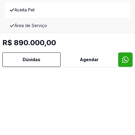
Aceita Pet
Área de Serviço
R$ 890.000,00
Banheiro Social
Churrasqueira
Dúvidas
Agendar
Copa
Copa Cozinha
Cozinha
Cozinha Planejada