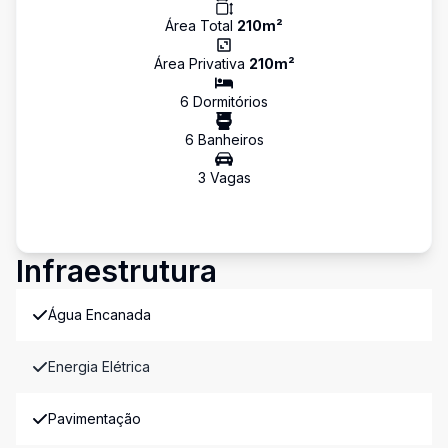
Área Total
210
m²
Área Privativa
210
m²
6
Dormitório
s
6
Banheiro
s
3
Vaga
s
Infraestrutura
Água Encanada
Energia Elétrica
Pavimentação