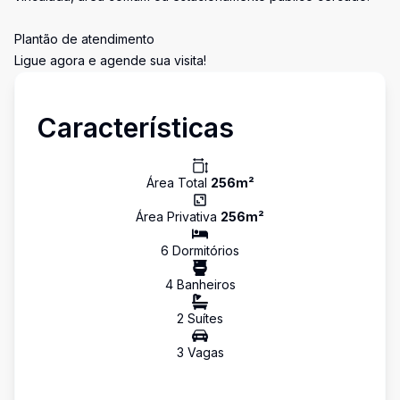
Plantão de atendimento
Ligue agora e agende sua visita!
Características
Área Total
256
m²
Área Privativa
256
m²
6
Dormitório
s
4
Banheiro
s
2
Suíte
s
3
Vaga
s