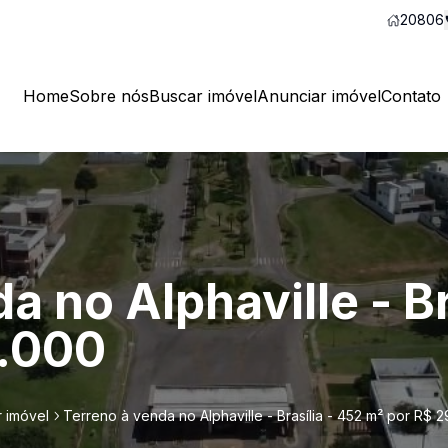
20806
Home
Sobre nós
Buscar imóvel
Anunciar imóvel
Contato
a no Alphaville - Br
8.000
 imóvel
Terreno à venda no Alphaville - Brasília - 452 m² por R$ 