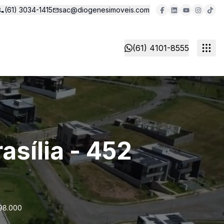
(61) 3034-1415
sac@diogenesimoveis.com
(61) 4101-8555
asília - 452
298.000