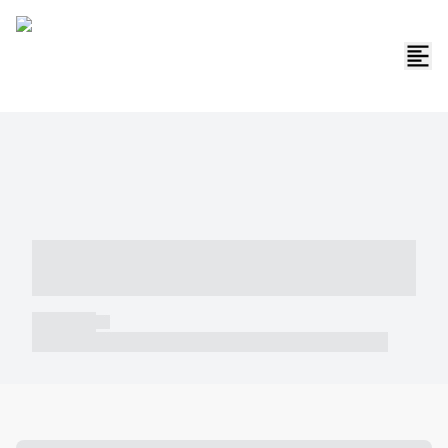
----- ----- -- ------ ---- ---- -- ----- -----
----- --- ------
----- -----
----- ----- -- ------ ---- ---- -- ----- ----- ----- --- ------