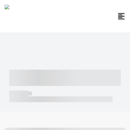
----- ----- -- ------ ---- ---- -- ----- -----
----- --- ------
----- -----
----- ----- -- ------ ---- ---- -- ----- ----- ----- --- ------