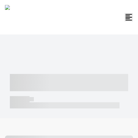
----- ----- -- ------ ---- ---- -- ----- -----
----- --- ------
----- -----
----- ----- -- ------ ---- ---- -- ----- ----- ----- --- ------