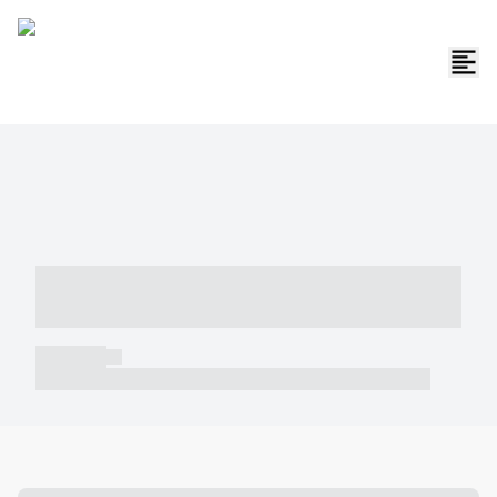
----- ----- -- ------ ---- ---- -- ----- -----
----- --- ------
----- -----
----- ----- -- ------ ---- ---- -- ----- ----- ----- --- ------