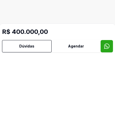
Imóveis semelhantes
R$ 400.000,00
Confira imóveis semelhantes
Dúvidas
Agendar
Cód:
AM458
Comparar