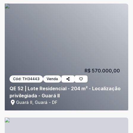
R$ 570.000,00
Cód:
TH34443
Venda
QE 52 | Lote Residencial - 204 m² - Localização
privilegiada - Guará II
Guará II, Guará - DF