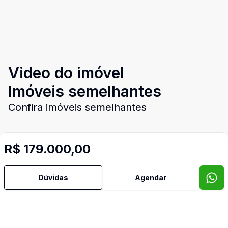
Video do imóvel
Imóveis semelhantes
Confira imóveis semelhantes
R$ 179.000,00
Cód:
AM348
Comparar
Có
Dúvidas
Agendar