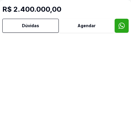
Confira imóveis semelhantes
R$ 2.400.000,00
Dúvidas
Agendar
Cód:
CO10398
Comparar
Có