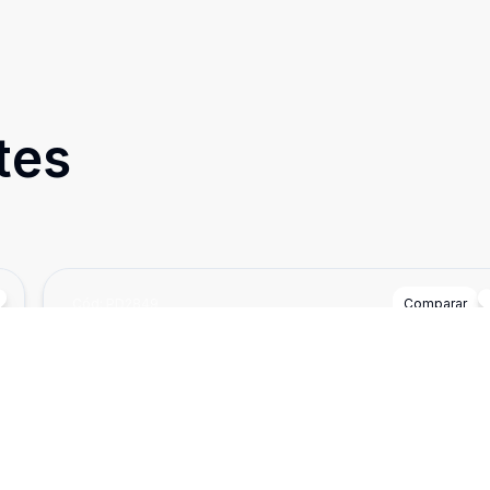
tes
Cód:
PD2849
Comparar