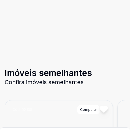
Imóveis semelhantes
Confira imóveis semelhantes
Cód:
DX105
Comparar
Có