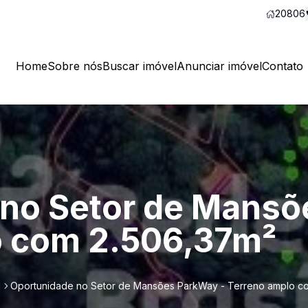
20806
Home
Sobre nós
Buscar imóvel
Anunciar imóvel
Contato
no Setor de Mansõ
o com 2.506,37m²
l
Oportunidade no Setor de Mansões ParkWay - Terreno amplo c