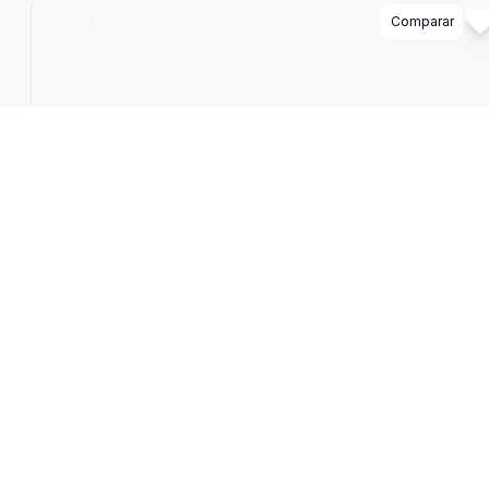
Cód:
DX105
Comparar
2500
m
Terreno
Terreno Exclusivo de 2.500 m² no Park Way -