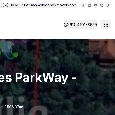
(61) 3034-1415
sac@diogenesimoveis.com
(61) 4101-8555
es ParkWay -
om 2.506,37m²