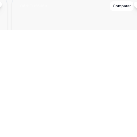
Cód:
TH26660
Comparar
²
2500
Terreno
SMPW 15 - Terreno com 2500m² á venda -