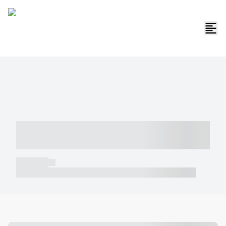
----- ----- -- ------ ---- ---- -- ----- -----
----- --- ------
----- -----
----- ----- -- ------ ---- ---- -- ----- ----- ----- --- ------