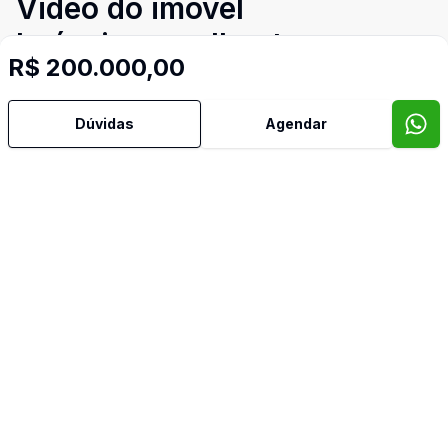
Video do imóvel
Imóveis semelhantes
R$ 200.000,00
Confira imóveis semelhantes
Dúvidas
Agendar
Cód:
TH35292
Comparar
Có