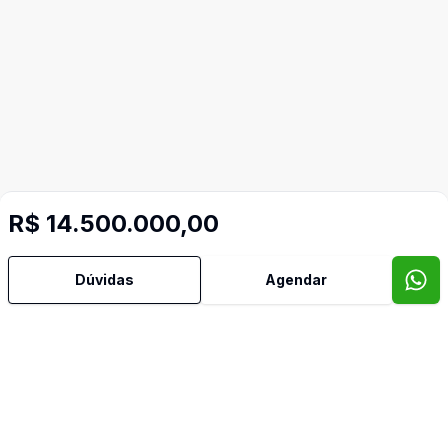
R$ 14.500.000,00
Imóveis semelhantes
Dúvidas
Agendar
Confira imóveis semelhantes
Cód:
DX148
Comparar
Có