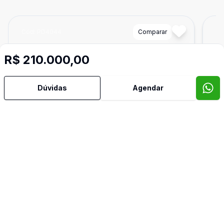
Cód:
PD4044
Comparar
Có
R$ 210.000,00
Dúvidas
Agendar
712
m²