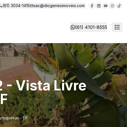
(61) 3034-1415
sac@diogenesimoveis.com
(61) 4101-8555
- Vista Livre
DF
rniqueiras - DF