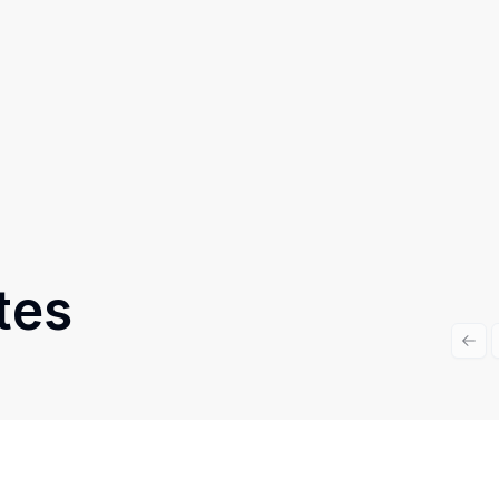
tes
Prev
Cód:
UB1752
Comparar