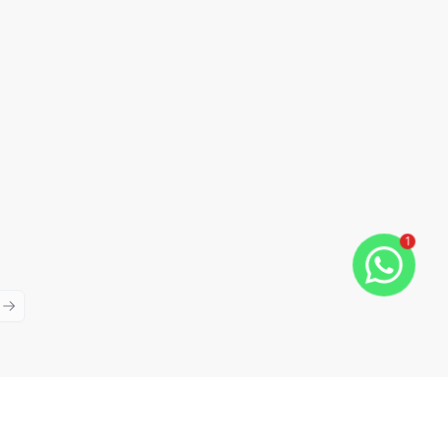
1
ious slide
Next slide
Cód:
DX137
Comparar