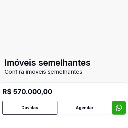
Imóveis semelhantes
Confira imóveis semelhantes
R$ 570.000,00
Cód:
PD4044
Comparar
Có
Dúvidas
Agendar