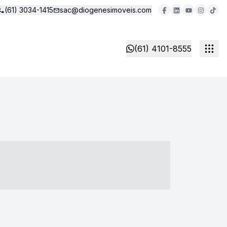
(61) 3034-1415
sac@diogenesimoveis.com
(61) 4101-8555
- ----- ----- --