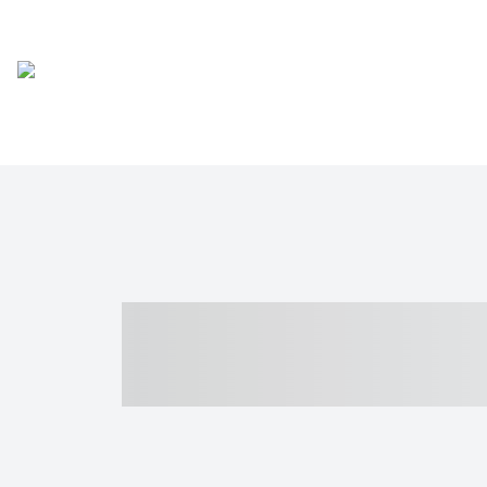
----- ----- -- -
- ------