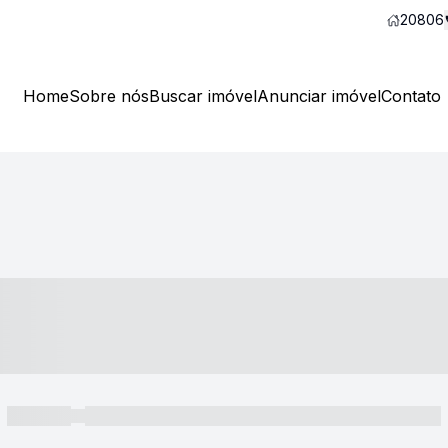
20806
Home
Sobre nós
Buscar imóvel
Anunciar imóvel
Contato
----- ---- ---- -- ----
----- -----
----- ----- -- ------ ---- ---- -- ----- ----- ----- --- ------