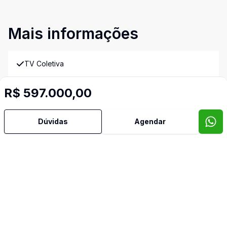
Mais informações
TV Coletiva
Video do imóvel
R$ 597.000,00
Imóveis semelhantes
Confira imóveis semelhantes
Dúvidas
Agendar
Cód:
PD4044
Comparar
Có