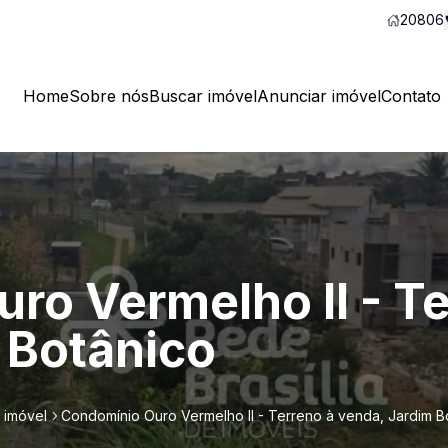
20806
Home
Sobre nós
Buscar imóvel
Anunciar imóvel
Contato
ro Vermelho II - Te
 Botânico
 imóvel
Condomínio Ouro Vermelho II - Terreno à venda, Jardim B