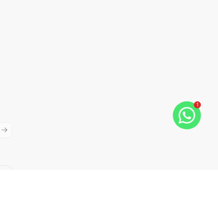
1
ious slide
Next slide
Cód:
TH28132
Comparar