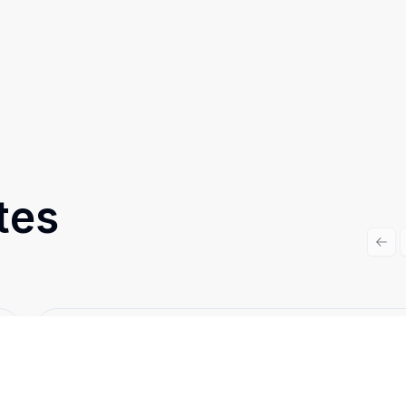
tes
Prev
Cód:
TH28381
Comparar