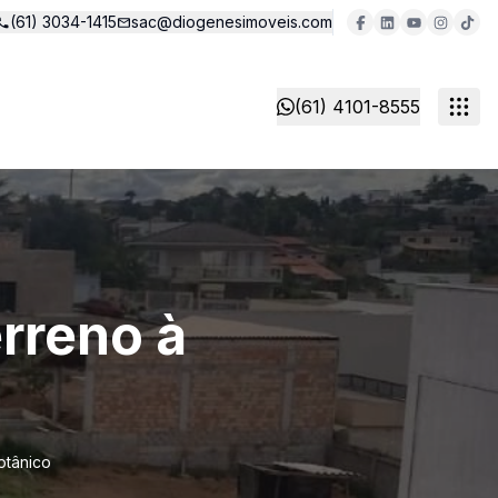
(61) 3034-1415
sac@diogenesimoveis.com
(61) 4101-8555
rreno à
otânico