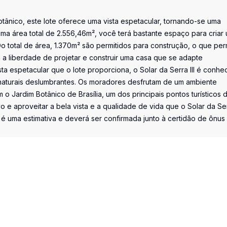
Botânico, este lote oferece uma vista espetacular, tornando-se uma
ma área total de 2.556,46m², você terá bastante espaço para criar
Do total de área, 1.370m² são permitidos para construção, o que per
 a liberdade de projetar e construir uma casa que se adapte
a espetacular que o lote proporciona, o Solar da Serra III é conhe
 naturais deslumbrantes. Os moradores desfrutam de um ambiente
 Jardim Botânico de Brasília, um dos principais pontos turísticos 
 e aproveitar a bela vista e a qualidade de vida que o Solar da Serr
 é uma estimativa e deverá ser confirmada junto à certidão de ônus