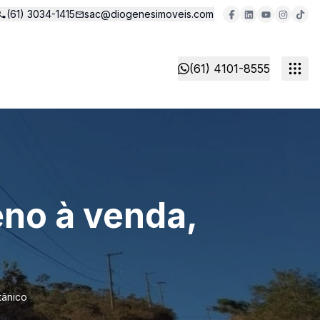
(61) 3034-1415
sac@diogenesimoveis.com
(61) 4101-8555
eno à venda,
tânico