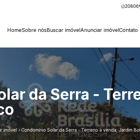
20806
Home
Sobre nós
Buscar imóvel
Anunciar imóvel
Contato
lar da Serra - Terr
co
r imóvel
Condomínio Solar da Serra - Terreno à venda, Jardim Bo