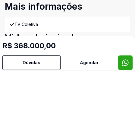
Mais informações
TV Coletiva
Video do imóvel
R$ 368.000,00
Imóveis semelhantes
Confira imóveis semelhantes
Dúvidas
Agendar
Cód:
PD4044
Comparar
Có