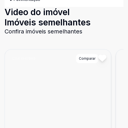
Video do imóvel
Imóveis semelhantes
Confira imóveis semelhantes
Cód:
EHO989
Comparar
Có