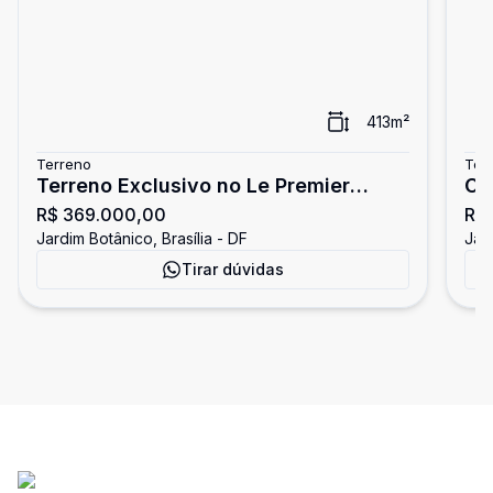
413
m²
Terreno
Ter
Terreno Exclusivo no Le Premier
Co
R$ 369.000,00
R$
Résidence | 413 m² | Projeto
Mô
Jardim Botânico, Brasília - DF
Jard
Aprovado e Alvará de Construção
Ja
Tirar dúvidas