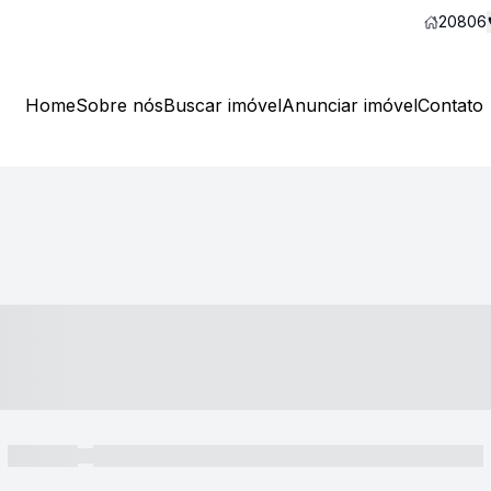
20806
Home
Sobre nós
Buscar imóvel
Anunciar imóvel
Contato
----- ---- ---- -- ----
----- -----
----- ----- -- ------ ---- ---- -- ----- ----- ----- --- ------