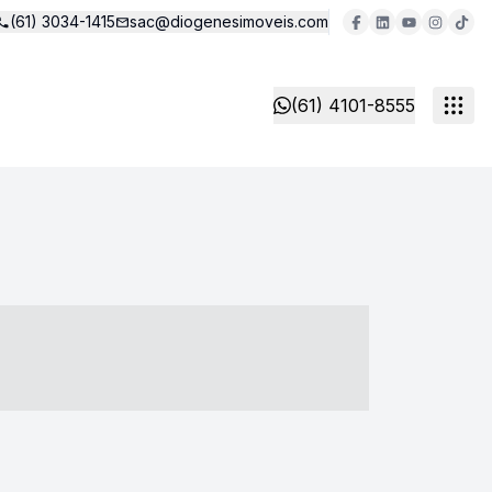
(61) 3034-1415
sac@diogenesimoveis.com
(61) 4101-8555
- ----- ----- --