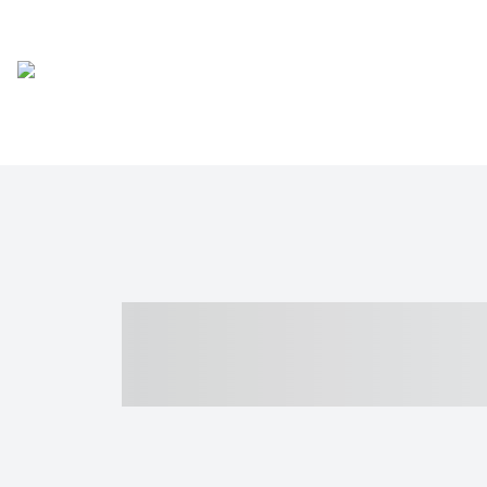
----- ----- -- -
- ------