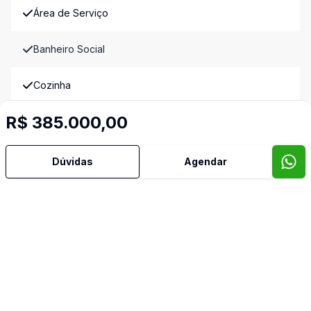
Área de Serviço
Banheiro Social
Cozinha
R$ 385.000,00
Dormitório com Armários
Piso Elevado
Dúvidas
Agendar
Semi Mobiliado
Vista Panorâmica
Imóveis semelhantes
Confira imóveis semelhantes