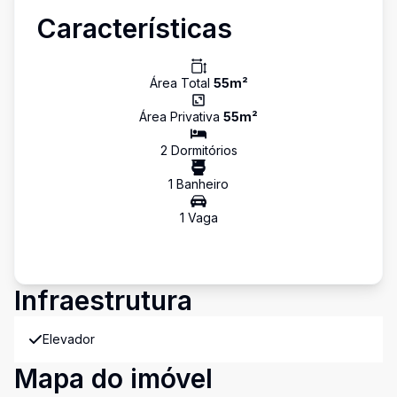
Características
Área Total
55
m²
Área Privativa
55
m²
2
Dormitório
s
1
Banheiro
1
Vaga
Infraestrutura
Elevador
Mapa do imóvel