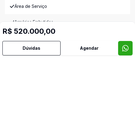
Área de Serviço
Armários Embutidos
R$ 520.000,00
Banheiro Social
Dúvidas
Agendar
Hall
Banheiro de Empregada
Imóveis semelhantes
Confira imóveis semelhantes
Cód:
TH35685
Comparar
Có