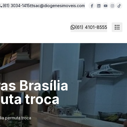
(61) 3034-1415
sac@diogenesimoveis.com
(61) 4101-8555
s Brasília
uta troca
lia permuta troca