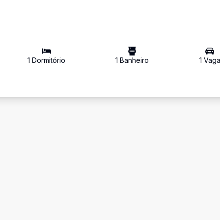
1
Dormitório
1
Banheiro
1
Vag