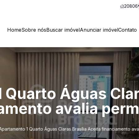
20806
Home
Sobre nós
Buscar imóvel
Anunciar imóvel
Contato
 Quarto Águas Clara
iamento avalia perm
Apartamento 1 Quarto Águas Claras Brasília Aceita financiamento ava