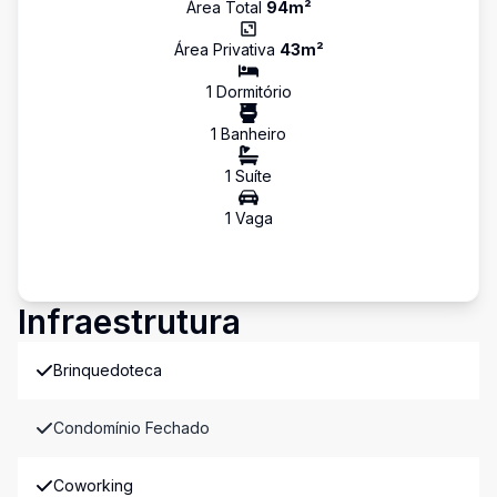
Área Total
94
m²
Área Privativa
43
m²
1
Dormitório
1
Banheiro
1
Suíte
1
Vaga
Infraestrutura
Brinquedoteca
Condomínio Fechado
Coworking