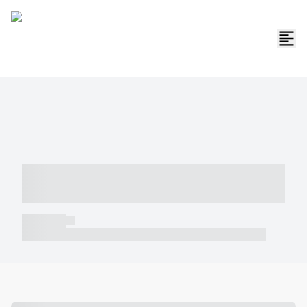
----- ----- -- ------ ---- ---- -- ----- -----
----- --- ------
----- -----
----- ----- -- ------ ---- ---- -- ----- ----- ----- --- ------