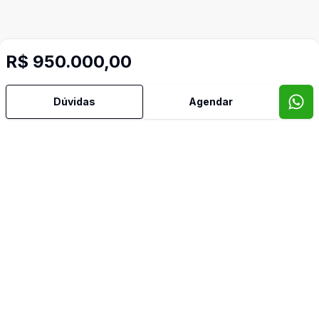
R$ 950.000,00
Dúvidas
Agendar
Imóveis semelhantes
Confira imóveis semelhantes
Cód:
TH34331
Comparar
Có