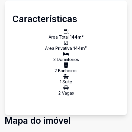
Características
Área Total
144
m²
Área Privativa
144
m²
3
Dormitório
s
2
Banheiro
s
1
Suíte
2
Vaga
s
Mapa do imóvel