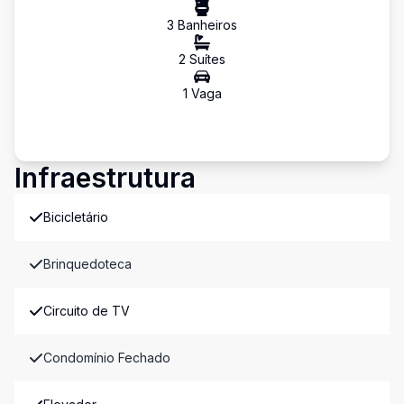
3
Banheiro
s
2
Suíte
s
1
Vaga
Infraestrutura
Bicicletário
Brinquedoteca
Circuito de TV
Condomínio Fechado