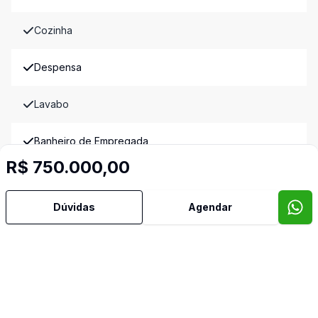
Cozinha
Despensa
Lavabo
Banheiro de Empregada
R$ 750.000,00
Video do imóvel
Imóveis semelhantes
Dúvidas
Agendar
Confira imóveis semelhantes
Cód:
PD2430
Comparar
Có