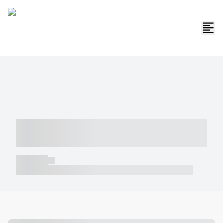
----- ----- -- ------ ---- ---- -- ----- -----
----- --- ------
----- -----
----- ----- -- ------ ---- ---- -- ----- ----- ----- --- ------