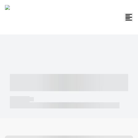
----- ----- -- ------ ---- ---- -- ----- -----
----- --- ------
----- -----
----- ----- -- ------ ---- ---- -- ----- ----- ----- --- ------