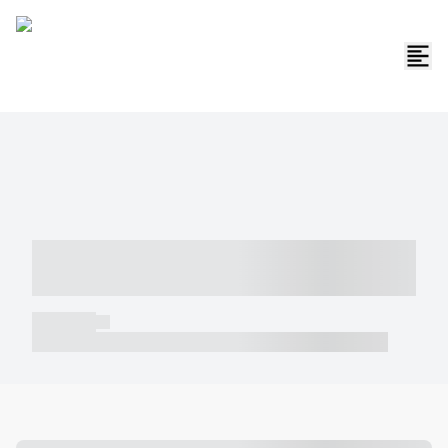
----- ----- -- ------ ---- ---- -- ----- -----
----- --- ------
----- -----
----- ----- -- ------ ---- ---- -- ----- ----- ----- --- ------