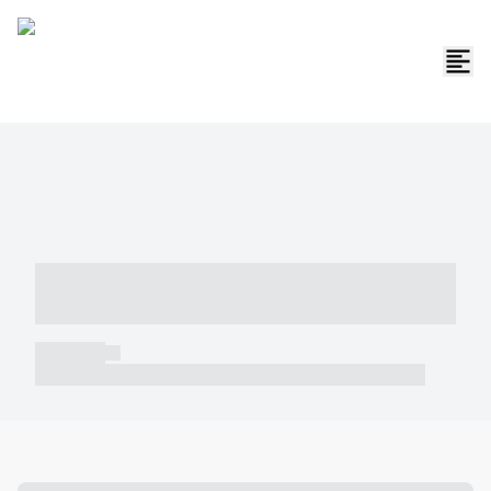
----- ----- -- ------ ---- ---- -- ----- -----
----- --- ------
----- -----
----- ----- -- ------ ---- ---- -- ----- ----- ----- --- ------