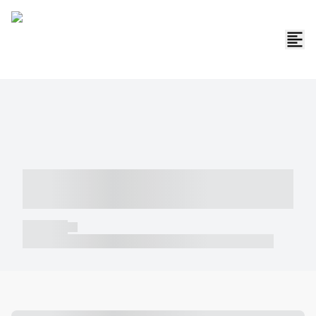
----- ----- -- ------ ---- ---- -- ----- -----
----- --- ------
----- -----
----- ----- -- ------ ---- ---- -- ----- ----- ----- --- ------