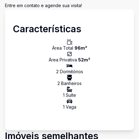
Entre em contato e agende sua visita!
Características
Área Total
96
m²
Área Privativa
52
m²
2
Dormitório
s
2
Banheiro
s
1
Suíte
1
Vaga
Imóveis semelhantes