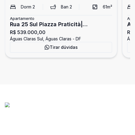
Dorm
2
Ban
2
61
m²
Apartamento
Apa
Rua 25 Sul Piazza Praticità|
Ap
R$ 539.000,00
R$
Apartamento de 2 Quartos - Suíte -
An
Águas Claras Sul, Águas Claras - DF
Águ
Varanda Gourmet | Águas Claras
Co
Tirar dúvidas