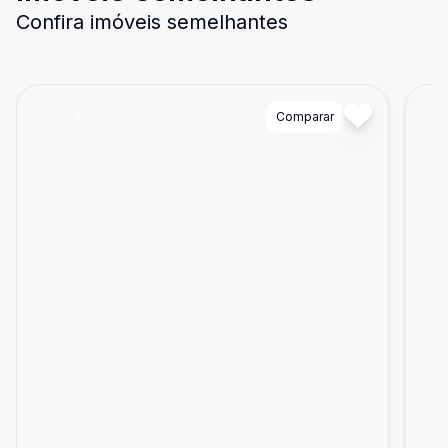
Confira imóveis semelhantes
Cód:
TH35685
Comparar
Có