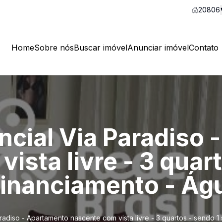
20806
Home
Sobre nós
Buscar imóvel
Anunciar imóvel
Contato
ncial Via Paradiso
ista livre - 3 quar
 financiamento - Ág
adiso - Apartamento nascente com vista livre - 3 quartos - sendo 1 