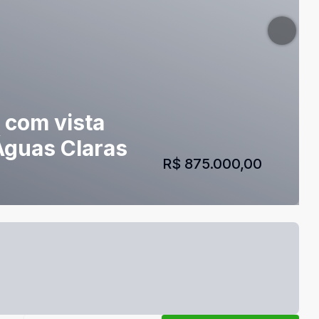
 com vista
 Águas Claras
R$ 875.000,00