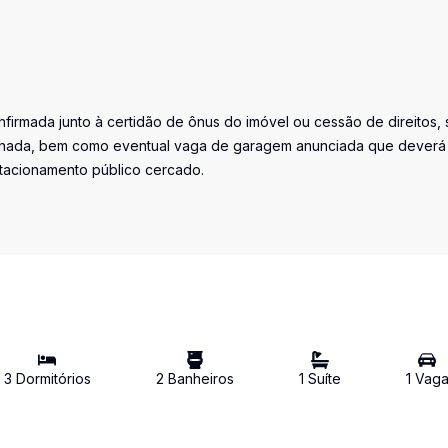
firmada junto à certidão de ônus do imóvel ou cessão de direitos, 
iminada, bem como eventual vaga de garagem anunciada que deverá
stacionamento público cercado.
3
Dormitório
s
2
Banheiro
s
1
Suíte
1
Vag