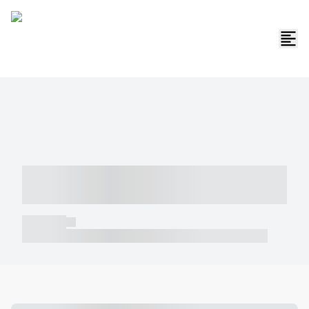
----- ----- -- ------ ---- ---- -- ----- -----
----- --- ------
----- -----
----- ----- -- ------ ---- ---- -- ----- ----- ----- --- ------