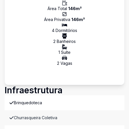
Área Total
146
m²
Área Privativa
146
m²
4
Dormitório
s
2
Banheiro
s
1
Suíte
2
Vaga
s
Infraestrutura
Brinquedoteca
Churrasqueira Coletiva